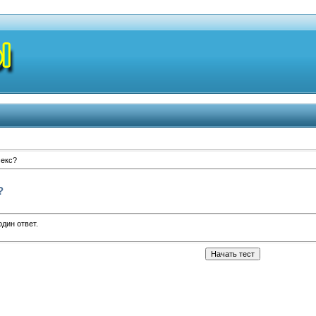
секс?
?
дин ответ.