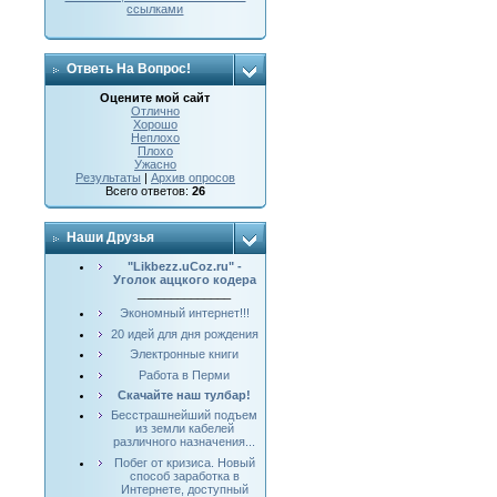
ссылками
Ответь На Вопрос!
Оцените мой сайт
Отлично
Хорошо
Неплохо
Плохо
Ужасно
Результаты
|
Архив опросов
Всего ответов:
26
Наши Друзья
"Likbezz.uCoz.ru" -
Уголок аццкого кодера
______________
Экономный интернет!!!
20 идей для дня рождения
Электронные книги
Работа в Перми
Скачайте наш тулбар!
Бесстрашнейший подъем
из земли кабелей
различного назначения...
Побег от кризиса. Новый
способ заработка в
Интернете, доступный