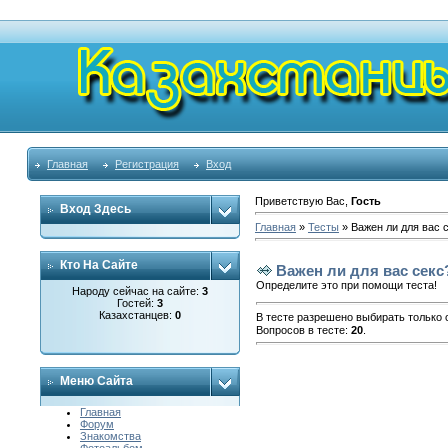
Главная
Регистрация
Вход
Приветствую Вас
,
Гость
Вход Здесь
Главная
»
Тесты
» Важен ли для вас 
Кто На Сайте
Важен ли для вас секс
Определите это при помощи теста!
Народу сейчас на сайте:
3
Гостей:
3
Казахстанцев:
0
В тесте разрешено выбирать только о
Вопросов в тесте:
20
.
Меню Сайта
Главная
Форум
Знакомства