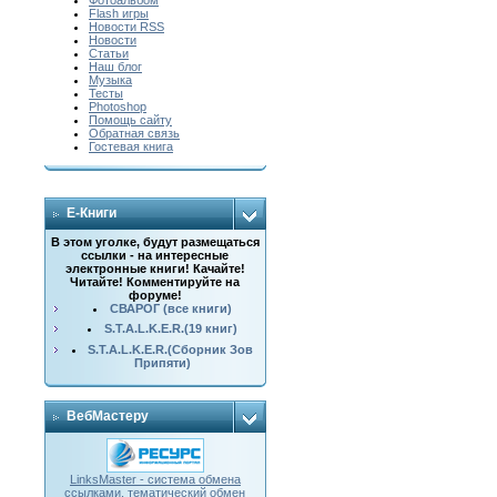
Фотоальбом
Flash игры
Новости RSS
Новости
Статьи
Наш блог
Музыка
Тесты
Photoshop
Помощь сайту
Обратная связь
Гостевая книга
E-Книги
В этом уголке, будут размещаться
ссылки - на интересные
электронные книги! Качайте!
Читайте! Комментируйте на
форуме!
СВАРОГ (все книги)
S.T.A.L.K.E.R.(19 книг)
S.T.A.L.K.E.R.(Сборник Зов
Припяти)
ВебМастеру
LinksMaster - система обмена
ссылками, тематический обмен