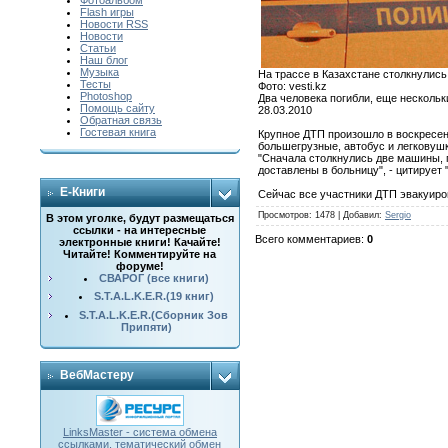
Фотоальбом
Flash игры
Новости RSS
Новости
Статьи
Наш блог
Музыка
На трассе в Казахстане столкнулис
Тесты
Фото: vesti.kz
Photoshop
Два человека погибли, еще нескольк
Помощь сайту
28.03.2010
Обратная связь
Гостевая книга
Крупное ДТП произошло в воскресень
большегрузные, автобус и легковушк
"Сначала столкнулись две машины, п
доставлены в больницу", - цитируе
E-Книги
Сейчас все участники ДТП эвакуиро
Просмотров
: 1478 |
Добавил
:
Sergio
В этом уголке, будут размещаться
ссылки - на интересные
Всего комментариев
:
0
электронные книги! Качайте!
Читайте! Комментируйте на
форуме!
СВАРОГ (все книги)
S.T.A.L.K.E.R.(19 книг)
S.T.A.L.K.E.R.(Сборник Зов
Припяти)
ВебМастеру
LinksMaster - система обмена
ссылками, тематический обмен