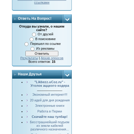
ссылками
Ответь На Вопрос!
Откуда вы узнали, о нашем
сайте?
От друзей
В поисковике
Перешел по ссылке
Из рекламы
Результаты
|
Архив опросов
Всего ответов:
15
Наши Друзья
"Likbezz.uCoz.ru" -
Уголок аццкого кодера
______________
Экономный интернет!!!
20 идей для дня рождения
Электронные книги
Работа в Перми
Скачайте наш тулбар!
Бесстрашнейший подъем
из земли кабелей
различного назначения...