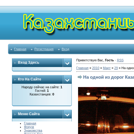
Главная
Регистрация
Вход
Приветствую Вас
,
Гость
·
RSS
Вход Здесь
Главная
»
2010
»
Март
»
29
» На одно
На одной из дорог Каз
Кто На Сайте
Народу сейчас на сайте:
1
Гостей:
1
Казахстанцев:
0
Меню Сайта
Главная
Форум
Знакомства